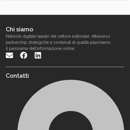
Chi siamo
N
etwork
digitale
leader
d
el settore
editoriale. Attraverso
partnership strategiche e contenuti di qualit
à
p
lasmiamo
il panorama
dell
’
informazione
online
.
Contatti