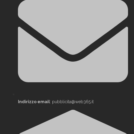
Indirizzo email
: pubblicita@web365.it