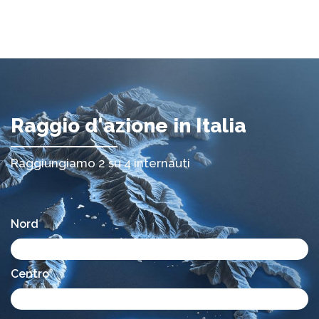
Raggio d'azione in Italia
Raggiungiamo 2 su 4 internauti
Nord
45%
Centro
35%