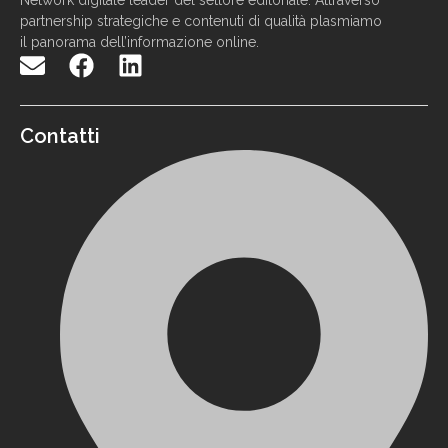
N
etwork
digitale
leader
d
el settore
editoriale. Attraverso
partnership strategiche e contenuti di qualit
à
p
lasmiamo
il panorama
dell
’
informazione
online
.
Contatti