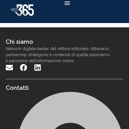
Chi siamo
N
etwork
digitale
leader
d
el settore
editoriale. Attraverso
partnership strategiche e contenuti di qualit
à
p
lasmiamo
il panorama
dell
’
informazione
online
.
Contatti