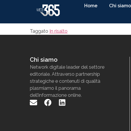
Home
Chi siamo
Taggato
In risalto
Chi siamo
N
etwork
digitale
leader
d
el settore
editoriale. Attraverso partnership
strategiche e contenuti di qualit
à
p
lasmiamo il panorama
dell
’
informazione
online
.