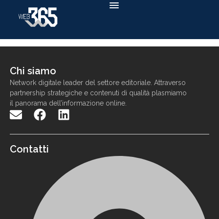
Chi siamo
N
etwork
digitale
leader
d
el settore
editoriale. Attraverso
partnership strategiche e contenuti di qualit
à
p
lasmiamo
il panorama
dell
’
informazione
online
.
Contatti