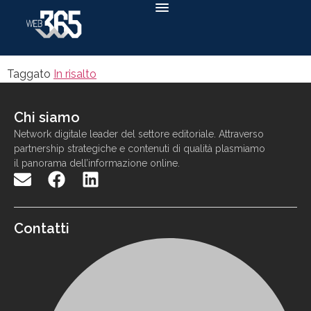
Taggato
In risalto
Chi siamo
N
etwork
digitale
leader
d
el settore
editoriale. Attraverso
partnership strategiche e contenuti di qualit
à
p
lasmiamo
il panorama
dell
’
informazione
online
.
Contatti