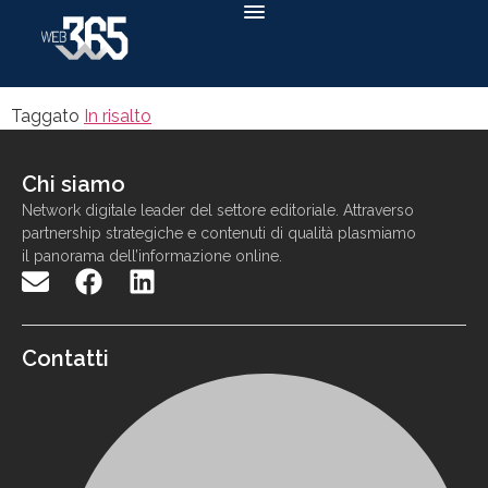
Taggato
In risalto
Chi siamo
N
etwork
digitale
leader
d
el settore
editoriale. Attraverso
partnership strategiche e contenuti di qualit
à
p
lasmiamo
il panorama
dell
’
informazione
online
.
Contatti