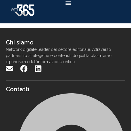
Chi siamo
N
etwork
digitale
leader
d
el settore
editoriale. Attraverso
partnership strategiche e contenuti di qualit
à
p
lasmiamo
il panorama
dell
’
informazione
online
.
Contatti