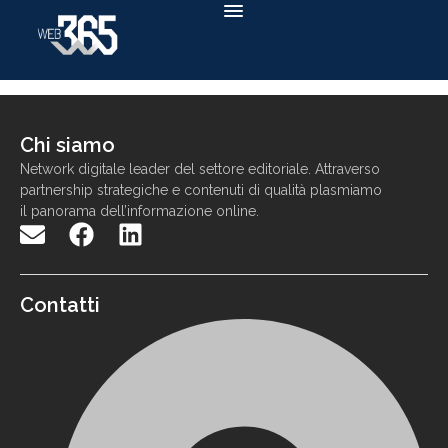
Chi siamo
N
etwork
digitale
leader
d
el settore
editoriale. Attraverso
partnership strategiche e contenuti di qualit
à
p
lasmiamo
il panorama
dell
’
informazione
online
.
Contatti