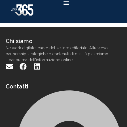
Chi siamo
N
etwork
digitale
leader
d
el settore
editoriale. Attraverso
partnership strategiche e contenuti di qualit
à
p
lasmiamo
il panorama
dell
’
informazione
online
.
Contatti