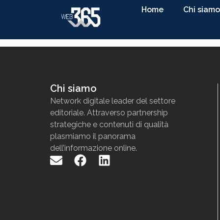
Home
Chi siamo
Chi siamo
N
etwork
digitale
leader
d
el settore
editoriale. Attraverso partnership
strategiche e contenuti di qualit
à
p
lasmiamo il panorama
dell
’
informazione
online
.