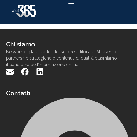
Chi siamo
N
etwork
digitale
leader
d
el settore
editoriale. Attraverso
partnership strategiche e contenuti di qualit
à
p
lasmiamo
il panorama
dell
’
informazione
online
.
Contatti